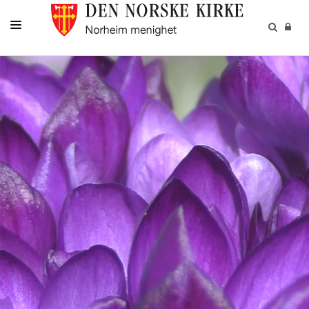
DÅP-VIELSE-GRAVFERD
BARN-UNGE-KONFIRMANT
FAMILIE-VOKSNE
DIVERSE
PÅMELDINGER
NYHETER