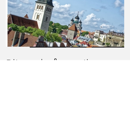
Bli med på tur til
Estland i september?
NMS i samarbeid med Pluss-reiser tilbyr tur 9.-14.sept.-26
Les mer