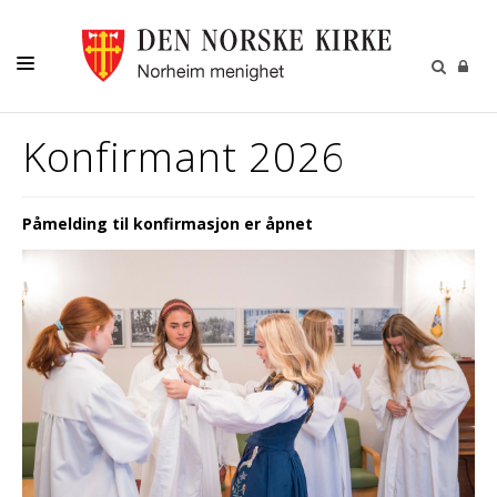
DÅP-VIELSE-GRAVFERD
Konfirmant 2026
BARN-UNGE-KONFIRMANT
FAMILIE-VOKSNE
Påmelding til konfirmasjon er åpnet
DIVERSE
PÅMELDINGER
NYHETER