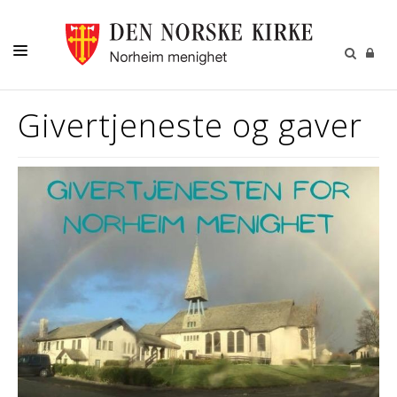
DÅP-VIELSE-GRAVFERD
Givertjeneste og gaver
BARN-UNGE-KONFIRMANT
FAMILIE-VOKSNE
DIVERSE
PÅMELDINGER
NYHETER