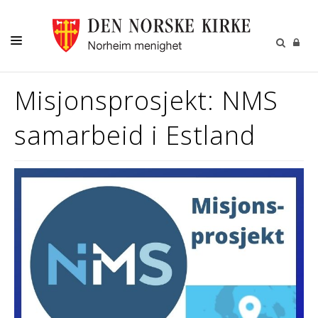
DÅP-VIELSE-GRAVFERD
Misjonsprosjekt: NMS
BARN-UNGE-KONFIRMANT
samarbeid i Estland
FAMILIE-VOKSNE
DIVERSE
PÅMELDINGER
NYHETER