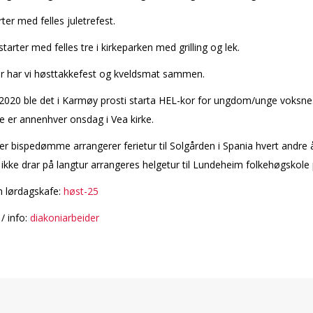
rter med felles juletrefest.
tarter med felles treff i kirkeparken med grilling og lek.
er har vi høsttakkefest og kveldsmat sammen.
2020 ble det i Karmøy prosti starta HEL-kor for ungdom/unge voksne
 er annenhver onsdag i Vea kirke.
r bispedømme arrangerer ferietur til Solgården i Spania hvert andre 
 ikke drar på langtur arrangeres helgetur til Lundeheim folkehøgskole
 lørdagskafe:
høst-25
/ info:
diakoniarbeider