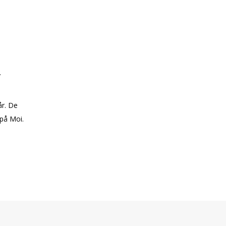
.
år. De
 på Moi.