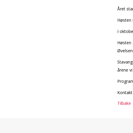
Året sta
Høsten s
I oktob
Høsten 
Øvelsene
Stavange
årene vi
Program
Kontakt 
Tilbake