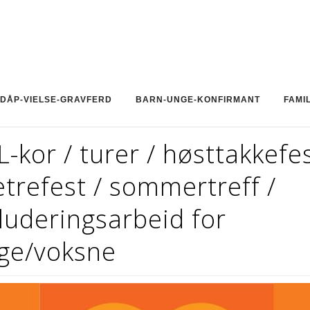
DÅP-VIELSE-GRAVFERD
BARN-UNGE-KONFIRMANT
FAMI
-kor / turer / høsttakkefes
etrefest / sommertreff /
luderingsarbeid for
ge/voksne