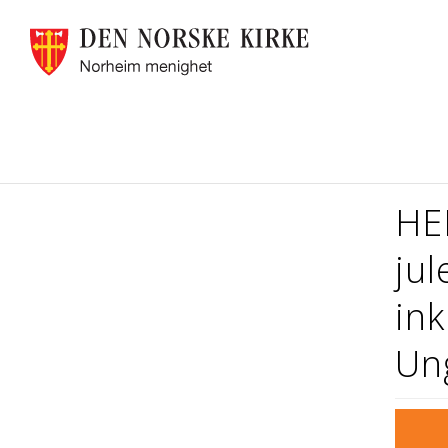
HEL
jul
ink
Un