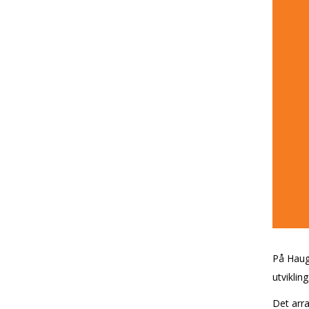
På Hauga
utvikli
Det arr