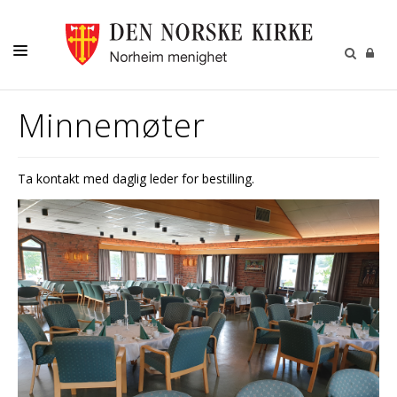
DÅP-VIELSE-GRAVFERD
Minnemøter
BARN-UNGE-KONFIRMANT
FAMILIE-VOKSNE
Ta kontakt med daglig leder for bestilling.
DIVERSE
PÅMELDINGER
NYHETER