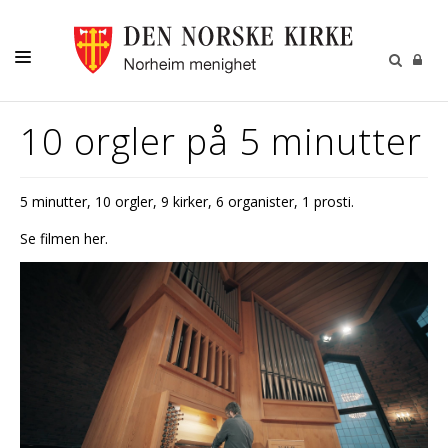
DÅP-VIELSE-GRAVFERD
10 orgler på 5 minutter
BARN-UNGE-KONFIRMANT
FAMILIE-VOKSNE
5 minutter, 10 orgler, 9 kirker, 6 organister, 1 prosti.
Se filmen her.
DIVERSE
PÅMELDINGER
NYHETER